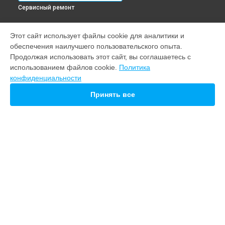
Сервисный ремонт
МОДЕЛИ
Этот сайт использует файлы cookie для аналитики и
обеспечения наилучшего пользовательского опыта.
Note 22
Продолжая использовать этот сайт, вы соглашаетесь с
M10
использованием файлов cookie.
Политика
21 pro
конфиденциальности
20
Принять все
СТРАНИЦЫ
Гарантия
Доставка
Контакты
Карта сайта
КОНТАКТЫ
+7 (800) 350-44-53
Ежедневно с 09:00 до 21:00
г. Пермь, улица Попова, 22
info@servicecenter-meizu.ru