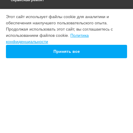
Сервисный ремонт
МОДЕЛИ
Этот сайт использует файлы cookie для аналитики и
обеспечения наилучшего пользовательского опыта.
Note 22
Продолжая использовать этот сайт, вы соглашаетесь с
M10
использованием файлов cookie.
Политика
21 pro
конфиденциальности
20
Принять все
СТРАНИЦЫ
Гарантия
Доставка
Контакты
Карта сайта
КОНТАКТЫ
+7 (800) 350-44-53
Ежедневно с 09:00 до 21:00
г. Пермь, улица Попова, 22
info@servicecenter-meizu.ru